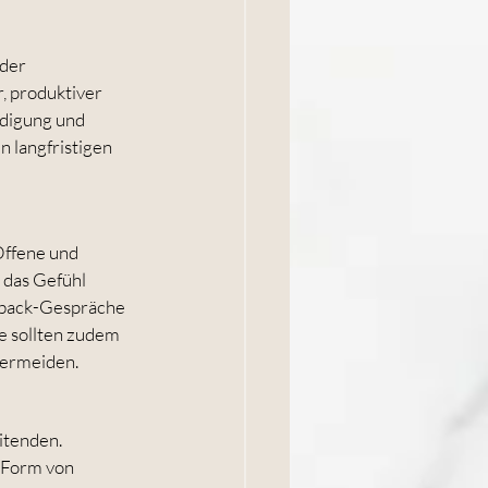
der 
, produktiver 
digung und 
n langfristigen 
Offene und 
das Gefühl 
dback-Gespräche 
e sollten zudem 
vermeiden.
itenden. 
 Form von 