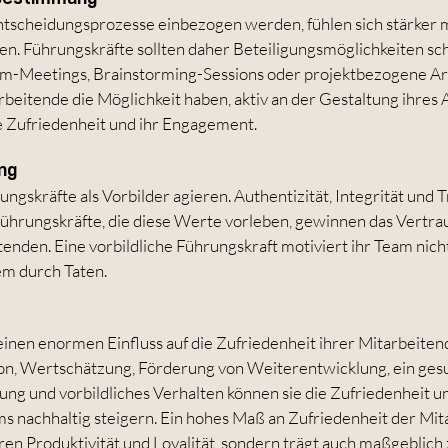
Entscheidungsprozesse einbezogen werden, fühlen sich stärker 
 Führungskräfte sollten daher Beteiligungsmöglichkeiten scha
m-Meetings, Brainstorming-Sessions oder projektbezogene Ar
eitende die Möglichkeit haben, aktiv an der Gestaltung ihres 
re Zufriedenheit und ihr Engagement.
ng
rungskräfte als Vorbilder agieren. Authentizität, Integrität und 
Führungskräfte, die diese Werte vorleben, gewinnen das Vertra
enden. Eine vorbildliche Führungskraft motiviert ihr Team nich
em durch Taten.
inen enormen Einfluss auf die Zufriedenheit ihrer Mitarbeiten
on, Wertschätzung, Förderung von Weiterentwicklung, ein ges
ung und vorbildliches Verhalten können sie die Zufriedenheit un
 nachhaltig steigern. Ein hohes Maß an Zufriedenheit der Mit
ren Produktivität und Loyalität, sondern trägt auch maßgeblich 