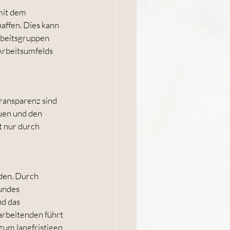
mit dem 
ffen. Dies kann 
beitsgruppen 
Arbeitsumfelds 
Transparenz sind 
uen und den 
t nur durch 
den. Durch 
undes 
d das 
arbeitenden führt 
zum langfristigen 