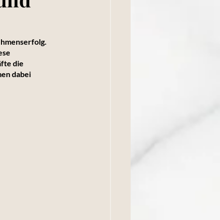
ehmenserfolg. 
ese 
te die 
en dabei 