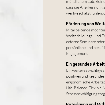
mündlichem Lob, kleine
dass die Anerkennung au
wertgeschätzt fühlen, d
Förderung von Wei
Mitarbeitende möchten 
Weiterbildungs- und En
externe Seminare oder 
persönliche und berufli
Engagement.
Ein gesundes Arbei
Ein weiteres wichtiges 
positives und gesundes 
ergonomische Arbeitsp
Life-Balance. Flexible
Stressbewältigung trag
Beteiligung und Mi