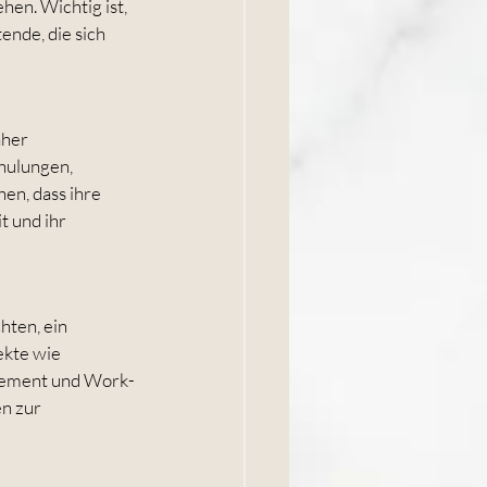
en. Wichtig ist, 
ende, die sich 
her 
hulungen, 
n, dass ihre 
t und ihr 
hten, ein 
ekte wie 
gement und Work-
n zur 