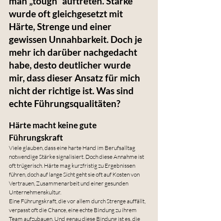
man „tough“ auftreten. Stärke 
wurde oft gleichgesetzt mit 
Härte, Strenge und einer 
gewissen Unnahbarkeit. Doch je 
mehr ich darüber nachgedacht 
habe, desto deutlicher wurde 
mir, dass dieser Ansatz für mich 
nicht der richtige ist. Was sind 
echte Führungsqualitäten?
Härte macht keine gute 
Führungskraft
Viele glauben, dass eine harte Hand im Berufsalltag 
notwendige Stärke signalisiert. Doch diese Annahme ist 
oft trügerisch. Härte mag kurzfristig zu Ergebnissen 
führen, doch auf lange Sicht geht sie oft auf Kosten von 
Vertrauen, Zusammenarbeit und einer gesunden 
Unternehmenskultur.
Eine Führungskraft, die vor allem durch Strenge auffällt, 
verpasst oft die Chance, eine echte Bindung zu ihrem 
Team aufzubauen. Und genau diese Bindung ist es, die 