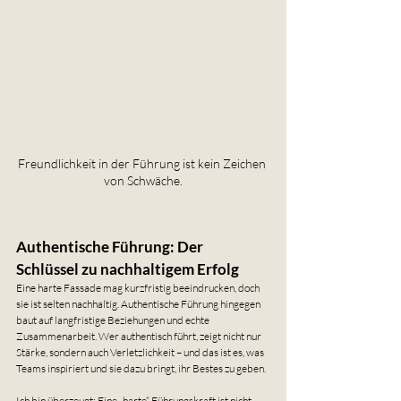
Freundlichkeit in der Führung ist kein Zeichen 
von Schwäche.
Authentische Führung: Der 
Schlüssel zu nachhaltigem Erfolg
Eine harte Fassade mag kurzfristig beeindrucken, doch 
sie ist selten nachhaltig. Authentische Führung hingegen 
baut auf langfristige Beziehungen und echte 
Zusammenarbeit. Wer authentisch führt, zeigt nicht nur 
Stärke, sondern auch Verletzlichkeit – und das ist es, was 
Teams inspiriert und sie dazu bringt, ihr Bestes zu geben.
Ich bin überzeugt: Eine „harte“ Führungskraft ist nicht 