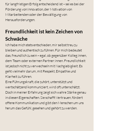
für langfristigen Erfolg entscheidend ist – sei es bei der 
Förderung von Innovation, der Motivation von 
Mitarbeitenden oder der Bewältigung von 
Herausforderungen.
Freundlichkeit ist kein Zeichen von 
Schwäche
Ich habe mich stets entschieden, mir selbst treu zu 
bleiben und authentisch zu führen. Für mich bedeutet 
das, freundlich zu sein – egal, ob gegenüber Kolleg:innen, 
dem Team oder externen Partner:innen. Freundlichkeit 
ist jedoch nicht zu verwechseln mit Nachgiebigkeit. Es 
geht vielmehr darum, mit Respekt, Empathie und 
Klarheit zu führen.
Eine Führungskraft, die zuhört, unterstützt und 
wertschätzend kommuniziert, wird oft unterschätzt. 
Doch in meiner Erfahrung zeigt sich wahre Stärke genau 
in diesen Eigenschaften. Sie schafft Vertrauen, fördert 
offene Kommunikation und gibt den Menschen um uns 
herum das Gefühl, gesehen und gehört zu werden.