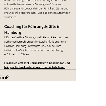
automatisch eine bessere Führungskraft. Wahre 
Führungsqualität zeigt sich in der Fähigkeit, Stärke und 
Freundlichkeit zu vereinen – und dabei stets authentisch 
zu bleiben.
Coaching für Führungskräfte in 
Hamburg
Möchten Sie Ihre Führungsqualitäten stärken und Ihren 
authentischen Führungsstil entwickeln? Als erfahrener 
Coach in Hamburg unterstütze ich Sie dabei, Ihre 
individuellen Stärken zu entdecken und nachhaltig 
erfolgreich zu führen.
Fragen Sie jetzt Ihr Führungskräfte-Coaching an und 
bringen Sie Ihre Leadership auf das nächste Level!
Aktuelle Beiträge
Alle ansehen